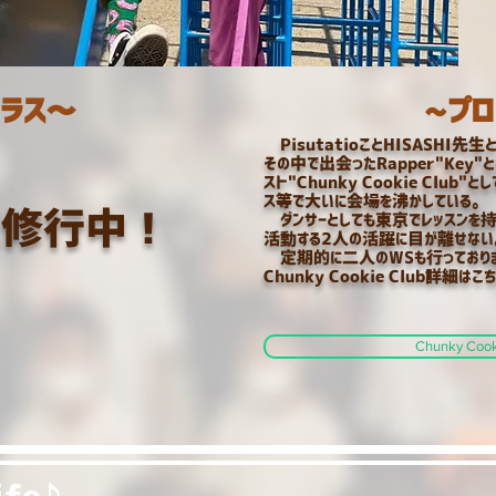
ラス～
~プロ
PisutatioことHISASHI先
その中で出会ったRapper"Key"と
スト"Chunky Cookie Club"
ス等で大いに会場を沸かしている。
京修行中！
ダンサーとしても東京でレッスンを
活動する2人の活躍に目が離せない
定期的に二人のWSも行っておりま
​Chunky Cookie Club詳細はこ
Chunky Co