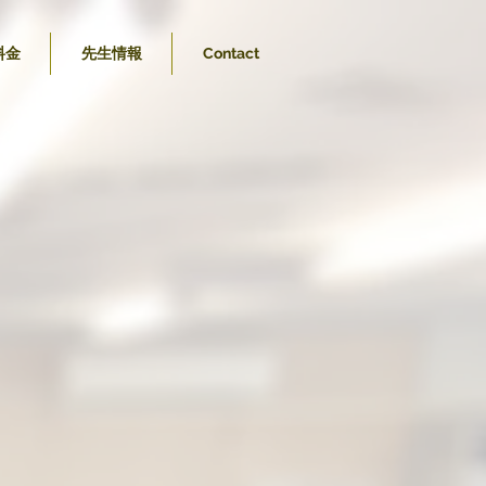
料金
先生情報
Contact
Instructor
Pisutatio
&
Puu
rom
hunky Cookie Club