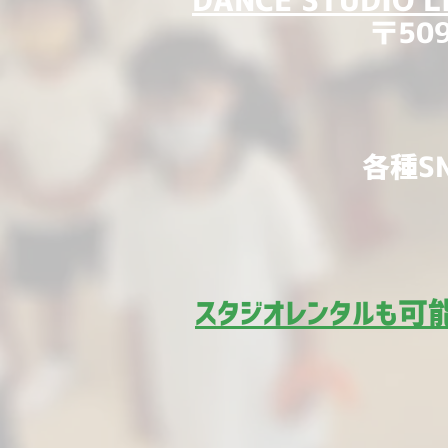
DANCE STUDIO L
〒50
各種S
​スタジオレンタルも