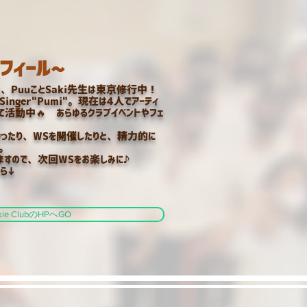
フィール~
生と、PuuことSaki先生は東京修行中！
Singer"Pumi"。現在は4人でアーティ
として活動中🔥
あらゆるクラブイベントやフェ
持ったり、WSを開催したりと、精力的に
。
すので、次回WSをお楽しみに♪
ちら↓
okie ClubのHPへGO