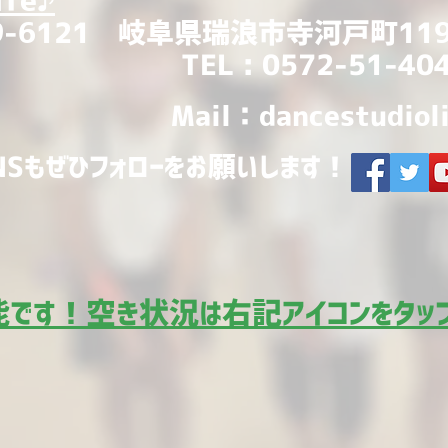
ife♪
9-6121 岐阜県瑞浪市寺河戸町119
TEL : 0572-51-40
Mail：
dancestudiol
NSもぜひフォローをお願いします！
可能です！空き状況は右記アイコンをタッ