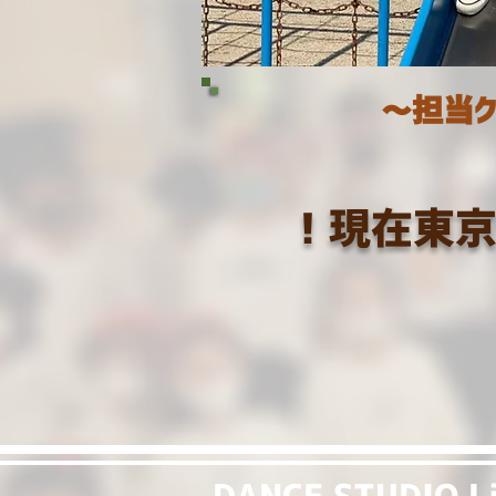
～担当ク
！​現在東