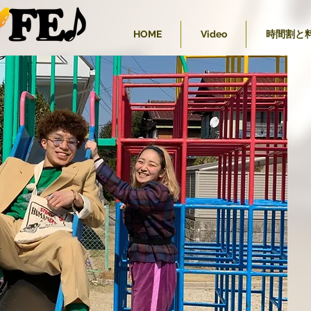
HOME
Video
時間割と
f
C