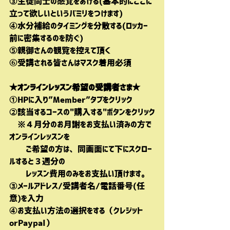
③生徒同士の感覚をあける(基本的にここに
立って欲しいというバミリをつけます)
④水分補給のタイミングを分散する(ロッカー
前に密集するのを防ぐ)
⑤親御さんの観覧を控えて頂く
⑥受講される皆さんはマスク着用必須
★オンラインレッスン希望の受講者さま★
①HPに入り”Member”タブをクリック
②該当するコースの"購入する"ボタンをクリック
　※４月分のお月謝をお支払い済みの方で
オンラインレッスンを
　　ご希望の方は、同画面にて下にスクロー
ルすると３週分の
　　レッスン費用のみをお支払い頂けます。
③メールアドレス/受講者名/電話番号(任
意)を入力
④お支払い方法の選択をする（クレジット
orPaypal）