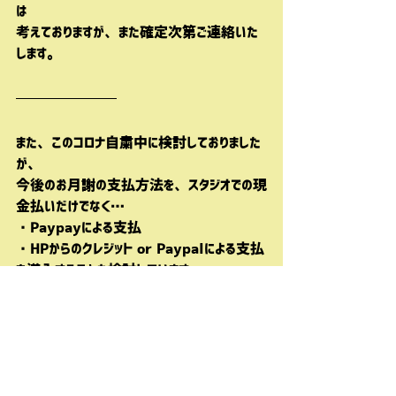
は
考えておりますが、また確定次第ご連絡いた
します。
また、このコロナ自粛中に検討しておりました
が、
今後のお月謝の支払方法を、スタジオでの現
金払いだけでなく…
・Paypayによる支払
・HPからのクレジット or Paypalによる支払
を導入することも検討しています。
これまでお月謝袋にしていた理由としては、
①好きなことをやらせてもらえることに対しての
親御さんへの感謝
②お金の大事さ