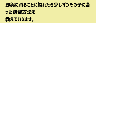
即興に踊ることに慣れたら少しずつその子に合
った練習方法を
教えていきます。
興味はあってもちょっと勇気が出ないという子
はまずは練習会を
見学に来るだけでも良いと思います♪
行きたいと思った方は、気軽に遊びに来てく
ださい★
コメント
コメントを追加…